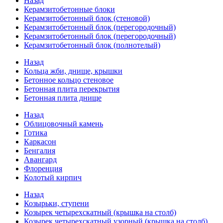
Назад
Керамзитобетонные блоки
Керамзитобетонный блок (стеновой)
Керамзитобетонный блок (перегородочный)
Керамзитобетонный блок (перегородочный)
Керамзитобетонный блок (полнотелый)
Назад
Кольца жби, днище, крышки
Бетонное кольцо стеновое
Бетонная плита перекрытия
Бетонная плита днище
Назад
Облицовочный камень
Готика
Каркасон
Бенгалия
Авангард
Флоренция
Колотый кирпич
Назад
Козырьки, ступени
Козырек четырехскатный (крышка на столб)
Козырек четырехскатный узорный (крышка на столб)