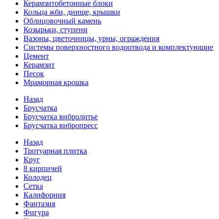
Керамзитобетонные блоки
Кольца жби, днище, крышки
Облицовочный камень
Козырьки, ступени
Вазоны, цветочницы, урны, ограждения
Системы поверхностного водоотвода и комплектующие
Цемент
Керамзит
Песок
Мраморная крошка
Назад
Брусчатка
Брусчатка вибролитье
Брусчатка вибропресс
Назад
Тротуарная плитка
Круг
8 кирпичей
Колодец
Сетка
Калифорния
Фантазия
Фигура