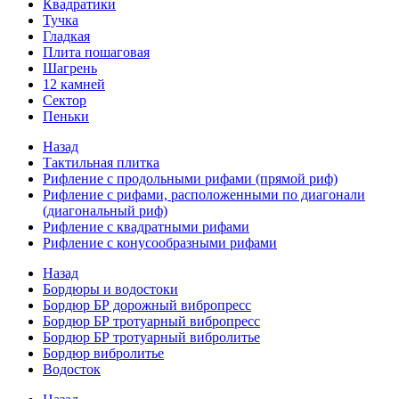
Квадратики
Тучка
Гладкая
Плита пошаговая
Шагрень
12 камней
Сектор
Пеньки
Назад
Тактильная плитка
Рифление с продольными рифами (прямой риф)
Рифление с рифами, расположенными по диагонали
(диагональный риф)
Рифление с квадратными рифами
Рифление с конусообразными рифами
Назад
Бордюры и водостоки
Бордюр БР дорожный вибропресс
Бордюр БР тротуарный вибропресс
Бордюр БР тротуарный вибролитье
Бордюр вибролитье
Водосток