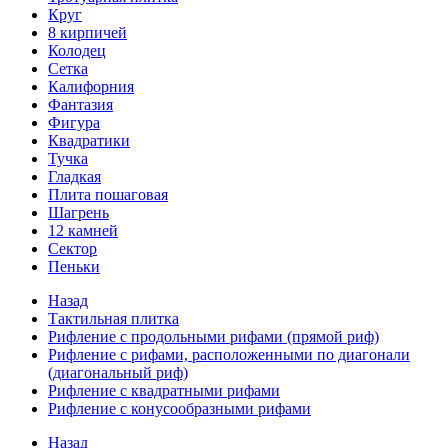
Круг
8 кирпичей
Колодец
Сетка
Калифорния
Фантазия
Фигура
Квадратики
Тучка
Гладкая
Плита пошаговая
Шагрень
12 камней
Сектор
Пеньки
Назад
Тактильная плитка
Рифление с продольными рифами (прямой риф)
Рифление с рифами, расположенными по диагонали
(диагональный риф)
Рифление с квадратными рифами
Рифление с конусообразными рифами
Назад