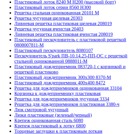
Пластиковый лоток 8240 M H200 (высокий борт)
Пластиковый лоток серии 8560 Н300
Решетка стальная оцинкованная 20101 М
Решетка чугунная щелевая 20303
Ливневая решетка пластиковая щелевая 208019
Решетка чугунная ячеистая 20403
Ливневая решетка пластиковая ячеистая 208019
Пластиковый пескоуловитель с пластиковой решеткой
0808007811-М
Пластиковый пескоуловитель 8080107
Пескоуловитель S'park ПВ-10.14.25-ПП-ОС с решеткой
стальной оцинкованной 0888011-М
Пластиковый дождеприемник 083720-1 c корзинкой и
решеткой пластиково
Пластиковый дождеприемник 300x300 8370-М
Пластиковый дождеприемник 400x400 8472
Решетка для дождеприемников оцинкованная 33104
Корзинка к дождеприемнику пластиковая
Решетка для дождеприемников чугунная 3334
Решетка для дождеприемников пластиковая 3380-ч
Люк смотровой чугунный
Люки пластиковые (зеленый/черный)
Крепеж оцинкованная сталь 6080
Крепеж пластиковый к лотку 6800
Торцевые заглушки к пластиковым лоткам