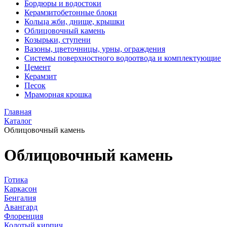
Бордюры и водостоки
Керамзитобетонные блоки
Кольца жби, днище, крышки
Облицовочный камень
Козырьки, ступени
Вазоны, цветочницы, урны, ограждения
Системы поверхностного водоотвода и комплектующие
Цемент
Керамзит
Песок
Мраморная крошка
Главная
Каталог
Облицовочный камень
Облицовочный камень
Готика
Каркасон
Бенгалия
Авангард
Флоренция
Колотый кирпич