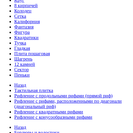
Круг
8 кирпичей
Колодец
Сетка
Калифорния
Фантазия
Фигура
Квадратики
Тучка
Гладкая
Плита пошаговая
Шагрень
12 камней
Сектор
Пеньки
Назад
Тактильная плитка
Рифление с продольными рифами (прямой риф)
Рифление с рифами, расположенными по диагонали
(диагональный риф)
Рифление с квадратными рифами
Рифление с конусообразными рифами
Назад
Бордюры и водостоки