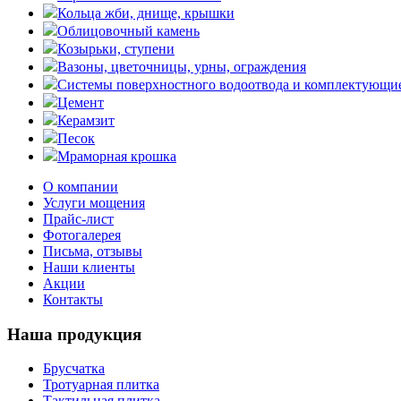
Кольца жби, днище, крышки
Облицовочный камень
Козырьки, ступени
Вазоны, цветочницы, урны, ограждения
Системы поверхностного водоотвода и комплектующи
Цемент
Керамзит
Песок
Мраморная крошка
О компании
Услуги мощения
Прайс-лист
Фотогалерея
Письма, отзывы
Наши клиенты
Акции
Контакты
Наша продукция
Брусчатка
Тротуарная плитка
Тактильная плитка