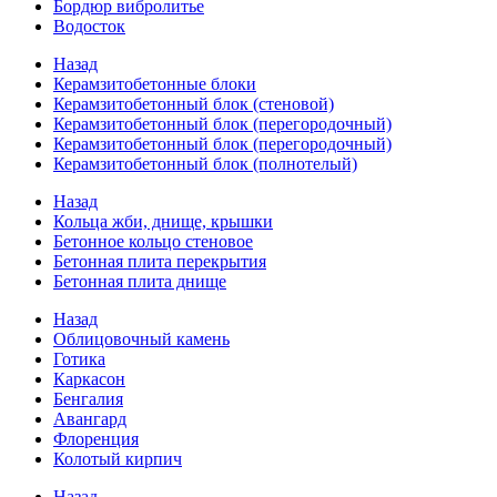
Бордюр вибролитье
Водосток
Назад
Керамзитобетонные блоки
Керамзитобетонный блок (стеновой)
Керамзитобетонный блок (перегородочный)
Керамзитобетонный блок (перегородочный)
Керамзитобетонный блок (полнотелый)
Назад
Кольца жби, днище, крышки
Бетонное кольцо стеновое
Бетонная плита перекрытия
Бетонная плита днище
Назад
Облицовочный камень
Готика
Каркасон
Бенгалия
Авангард
Флоренция
Колотый кирпич
Назад