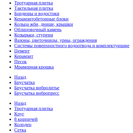
Тротуарная плитка
Тактильная плитка
Бордюры и водостоки
Керамзитобетонные блоки
Кольца жби, днище, крышки
Облицовочный камень
Козырьки, ступени
Вазоны, цветочницы, урны, ограждения
Системы поверхностного водоотвода и комплектующие
Цемент
Керамзит
Песок
Мраморная крошка
Назад
Брусчатка
Брусчатка вибролитье
Брусчатка вибропресс
Назад
Тротуарная плитка
Круг
8 кирпичей
Колодец
Сетка