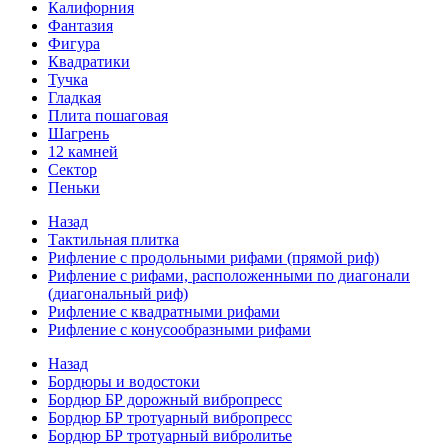
Калифорния
Фантазия
Фигура
Квадратики
Тучка
Гладкая
Плита пошаговая
Шагрень
12 камней
Сектор
Пеньки
Назад
Тактильная плитка
Рифление с продольными рифами (прямой риф)
Рифление с рифами, расположенными по диагонали
(диагональный риф)
Рифление с квадратными рифами
Рифление с конусообразными рифами
Назад
Бордюры и водостоки
Бордюр БР дорожный вибропресс
Бордюр БР тротуарный вибропресс
Бордюр БР тротуарный вибролитье