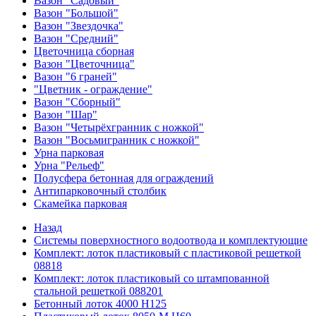
Вазон "Садовый"
Вазон "Большой"
Вазон "Звездочка"
Вазон "Средний"
Цветочница сборная
Вазон "Цветочница"
Вазон "6 граней"
"Цветник - ограждение"
Вазон "Сборный"
Вазон "Шар"
Вазон "Четырёхгранник с ножкой"
Вазон "Восьмигранник с ножкой"
Урна парковая
Урна "Рельеф"
Полусфера бетонная для ограждений
Антипарковочный столбик
Скамейка парковая
Назад
Системы поверхностного водоотвода и комплектующие
Комплект: лоток пластиковый с пластиковой решеткой
08818
Комплект: лоток пластиковый со штампованной
стальной решеткой 088201
Бетонный лоток 4000 Н125