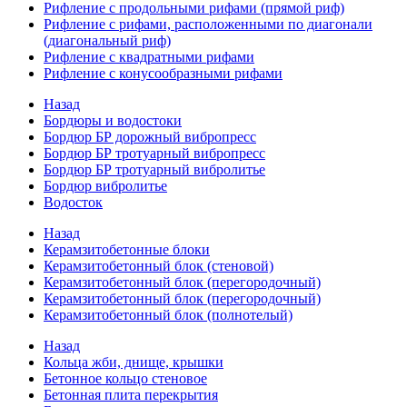
Рифление с продольными рифами (прямой риф)
Рифление с рифами, расположенными по диагонали
(диагональный риф)
Рифление с квадратными рифами
Рифление с конусообразными рифами
Назад
Бордюры и водостоки
Бордюр БР дорожный вибропресс
Бордюр БР тротуарный вибропресс
Бордюр БР тротуарный вибролитье
Бордюр вибролитье
Водосток
Назад
Керамзитобетонные блоки
Керамзитобетонный блок (стеновой)
Керамзитобетонный блок (перегородочный)
Керамзитобетонный блок (перегородочный)
Керамзитобетонный блок (полнотелый)
Назад
Кольца жби, днище, крышки
Бетонное кольцо стеновое
Бетонная плита перекрытия