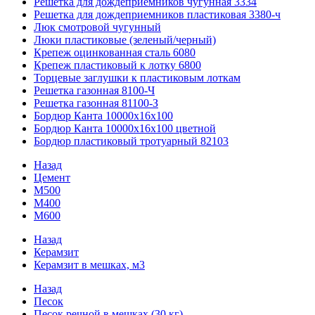
Решетка для дождеприемников чугунная 3334
Решетка для дождеприемников пластиковая 3380-ч
Люк смотровой чугунный
Люки пластиковые (зеленый/черный)
Крепеж оцинкованная сталь 6080
Крепеж пластиковый к лотку 6800
Торцевые заглушки к пластиковым лоткам
Решетка газонная 8100-Ч
Решетка газонная 81100-З
Бордюр Канта 10000x16x100
Бордюр Канта 10000x16x100 цветной
Бордюр пластиковый тротуарный 82103
Назад
Цемент
М500
М400
М600
Назад
Керамзит
Керамзит в мешках, м3
Назад
Песок
Песок речной в мешках (30 кг)