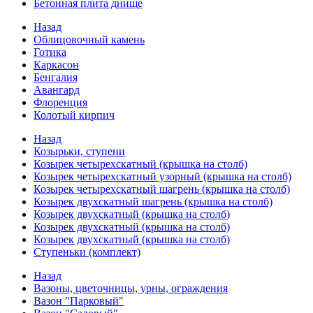
Бетонная плита днище
Назад
Облицовочный камень
Готика
Каркасон
Бенгалия
Авангард
Флоренция
Колотый кирпич
Назад
Козырьки, ступени
Козырек четырехскатный (крышка на столб)
Козырек четырехскатный узорный (крышка на столб)
Козырек четырехскатный шагрень (крышка на столб)
Козырек двухскатный шагрень (крышка на столб)
Козырек двухскатный (крышка на столб)
Козырек двухскатный (крышка на столб)
Козырек двухскатный (крышка на столб)
Ступеньки (комплект)
Назад
Вазоны, цветочницы, урны, ограждения
Вазон "Парковый"