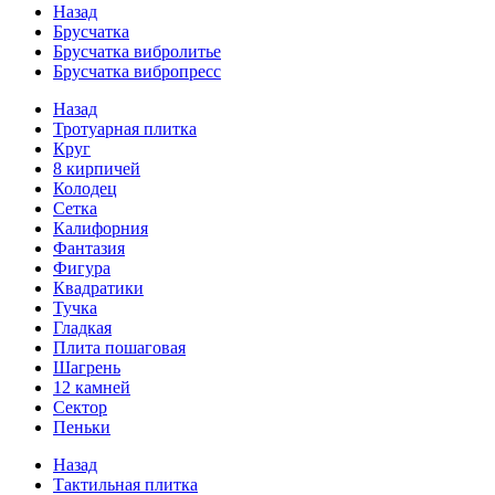
Назад
Брусчатка
Брусчатка вибролитье
Брусчатка вибропресс
Назад
Тротуарная плитка
Круг
8 кирпичей
Колодец
Сетка
Калифорния
Фантазия
Фигура
Квадратики
Тучка
Гладкая
Плита пошаговая
Шагрень
12 камней
Сектор
Пеньки
Назад
Тактильная плитка