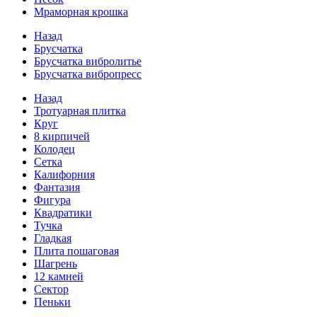
Мраморная крошка
Назад
Брусчатка
Брусчатка вибролитье
Брусчатка вибропресс
Назад
Тротуарная плитка
Круг
8 кирпичей
Колодец
Сетка
Калифорния
Фантазия
Фигура
Квадратики
Тучка
Гладкая
Плита пошаговая
Шагрень
12 камней
Сектор
Пеньки