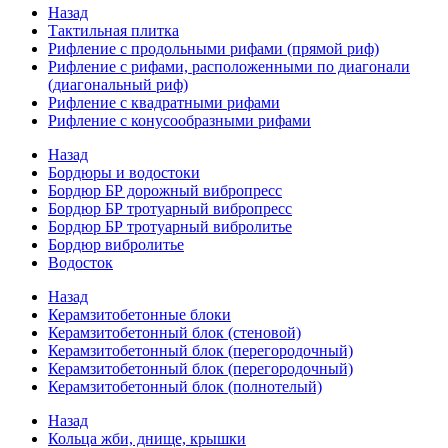
Назад
Тактильная плитка
Рифление с продольными рифами (прямой риф)
Рифление с рифами, расположенными по диагонали
(диагональный риф)
Рифление с квадратными рифами
Рифление с конусообразными рифами
Назад
Бордюры и водостоки
Бордюр БР дорожный вибропресс
Бордюр БР тротуарный вибропресс
Бордюр БР тротуарный вибролитье
Бордюр вибролитье
Водосток
Назад
Керамзитобетонные блоки
Керамзитобетонный блок (стеновой)
Керамзитобетонный блок (перегородочный)
Керамзитобетонный блок (перегородочный)
Керамзитобетонный блок (полнотелый)
Назад
Кольца жби, днище, крышки