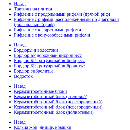
Назад
Тактильная плитка
Рифление с продольными рифами (прямой риф)
Рифление с рифами, расположенными по диагонали
(диагональный риф)
Рифление с квадратными рифами
Рифление с конусообразными рифами
Назад
Бордюры и водостоки
Бордюр БР дорожный вибропресс
Бордюр БР тротуарный вибропресс
Бордюр БР тротуарный вибролитье
Бордюр вибролитье
Водосток
Назад
Керамзитобетонные блоки
Керамзитобетонный блок (стеновой)
Керамзитобетонный блок (перегородочный)
Керамзитобетонный блок (перегородочный)
Керамзитобетонный блок (полнотелый)
Назад
Кольца жби, днище, крышки