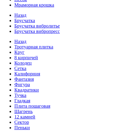
Мраморная крошка
Назад
Брусчатка
Брусчатка вибролитье
Брусчатка вибропресс
Назад
Тротуарная плитка
Круг
8 кирпичей
Колодец
Сетка
Калифорния
Фантазия
Фигура
Квадратики
Тучка
Гладкая
Плита пошаговая
Шагрень
12 камней
Сектор
Пеньки