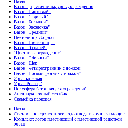
Назад
Вазоны, цветочницы, урны, ограждения
Вазон "Парковый"
Вазон "Садовый"
Вазон "Большой"
Вазон "Звездочка"
Вазон "Средний"
Цветочница сборная
Вазон "Цветочница"
Вазон "6 граней"
"Цветник - ограждение"
Вазон "Сборный"
Вазон "Шар"
Вазон "Четырёхгранник с ножкой"
Вазон "Восьмигранник с ножкой"
Урна парковая
Урна "Рельеф"
Полусфера бетонная для ограждений
Антипарковочный столбик
Скамейка парковая
Назад
Системы поверхностного водоотвода и комплектующие
Комплект: лоток пластиковый с пластиковой решеткой
08818