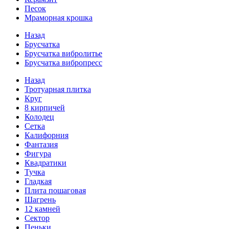
Песок
Мраморная крошка
Назад
Брусчатка
Брусчатка вибролитье
Брусчатка вибропресс
Назад
Тротуарная плитка
Круг
8 кирпичей
Колодец
Сетка
Калифорния
Фантазия
Фигура
Квадратики
Тучка
Гладкая
Плита пошаговая
Шагрень
12 камней
Сектор
Пеньки