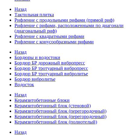
Назад
Тактильная плитка
Рифление с продольными рифами (прямой риф)
Рифление с рифами, расположенными по диагонали
(диагональный риф)
Рифление с квадратными рифами
Рифление с конусообразными рифами
Назад
Бордюры и водостоки
Бордюр БР дорожный вибропресс
Бордюр БР тротуарный вибропресс
Бордюр БР тротуарный вибролитье
Бордюр вибролитье
Водосток
Назад
Керамзитобетонные блоки
Керамзитобетонный блок (стеновой)
Керамзитобетонный блок (перегородочный)
Керамзитобетонный блок (перегородочный)
Керамзитобетонный блок (полнотелый)
Назад