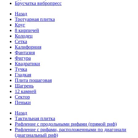
Брусчатка вибропресс
Назад
Тротуарная плитка
Круг
8 кирпичей
Колодец
Сетка
Калифорния
Фантазия
Фигура
Квадратики
Тучка
Гладкая
Плита пошаговая
Шагрень
12 камней
Сектор
Пеньки
Назад
Тактильная плитка
Рифление с продольными рифами (прямой риф)
Рифление с рифами, расположенными по диагонали
(диагональный риф)