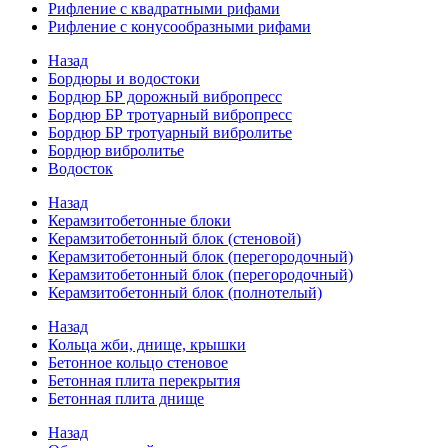
Рифление с квадратными рифами
Рифление с конусообразными рифами
Назад
Бордюры и водостоки
Бордюр БР дорожный вибропресс
Бордюр БР тротуарный вибропресс
Бордюр БР тротуарный вибролитье
Бордюр вибролитье
Водосток
Назад
Керамзитобетонные блоки
Керамзитобетонный блок (стеновой)
Керамзитобетонный блок (перегородочный)
Керамзитобетонный блок (перегородочный)
Керамзитобетонный блок (полнотелый)
Назад
Кольца жби, днище, крышки
Бетонное кольцо стеновое
Бетонная плита перекрытия
Бетонная плита днище
Назад