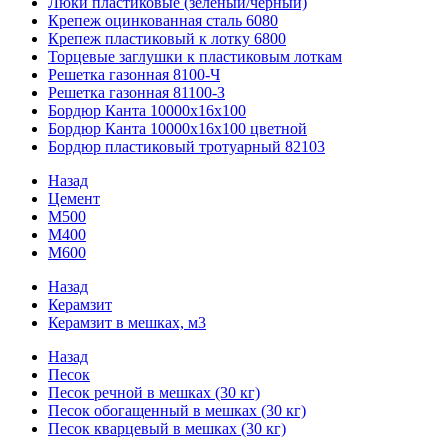
Люки пластиковые (зеленый/черный)
Крепеж оцинкованная сталь 6080
Крепеж пластиковый к лотку 6800
Торцевые заглушки к пластиковым лоткам
Решетка газонная 8100-Ч
Решетка газонная 81100-З
Бордюр Канта 10000x16x100
Бордюр Канта 10000x16x100 цветной
Бордюр пластиковый тротуарный 82103
Назад
Цемент
М500
М400
М600
Назад
Керамзит
Керамзит в мешках, м3
Назад
Песок
Песок речной в мешках (30 кг)
Песок обогащенный в мешках (30 кг)
Песок кварцевый в мешках (30 кг)