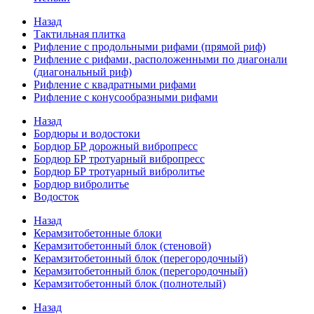
Назад
Тактильная плитка
Рифление с продольными рифами (прямой риф)
Рифление с рифами, расположенными по диагонали
(диагональный риф)
Рифление с квадратными рифами
Рифление с конусообразными рифами
Назад
Бордюры и водостоки
Бордюр БР дорожный вибропресс
Бордюр БР тротуарный вибропресс
Бордюр БР тротуарный вибролитье
Бордюр вибролитье
Водосток
Назад
Керамзитобетонные блоки
Керамзитобетонный блок (стеновой)
Керамзитобетонный блок (перегородочный)
Керамзитобетонный блок (перегородочный)
Керамзитобетонный блок (полнотелый)
Назад