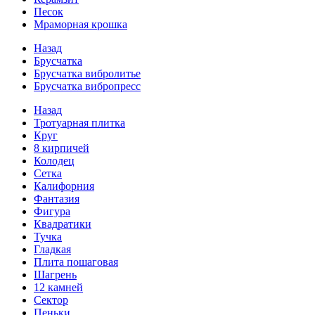
Песок
Мраморная крошка
Назад
Брусчатка
Брусчатка вибролитье
Брусчатка вибропресс
Назад
Тротуарная плитка
Круг
8 кирпичей
Колодец
Сетка
Калифорния
Фантазия
Фигура
Квадратики
Тучка
Гладкая
Плита пошаговая
Шагрень
12 камней
Сектор
Пеньки