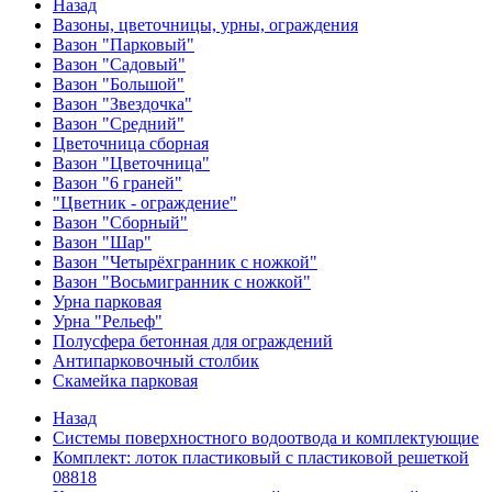
Назад
Вазоны, цветочницы, урны, ограждения
Вазон "Парковый"
Вазон "Садовый"
Вазон "Большой"
Вазон "Звездочка"
Вазон "Средний"
Цветочница сборная
Вазон "Цветочница"
Вазон "6 граней"
"Цветник - ограждение"
Вазон "Сборный"
Вазон "Шар"
Вазон "Четырёхгранник с ножкой"
Вазон "Восьмигранник с ножкой"
Урна парковая
Урна "Рельеф"
Полусфера бетонная для ограждений
Антипарковочный столбик
Скамейка парковая
Назад
Системы поверхностного водоотвода и комплектующие
Комплект: лоток пластиковый с пластиковой решеткой
08818