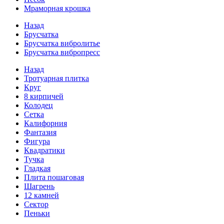
Мраморная крошка
Назад
Брусчатка
Брусчатка вибролитье
Брусчатка вибропресс
Назад
Тротуарная плитка
Круг
8 кирпичей
Колодец
Сетка
Калифорния
Фантазия
Фигура
Квадратики
Тучка
Гладкая
Плита пошаговая
Шагрень
12 камней
Сектор
Пеньки