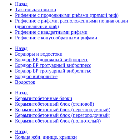
Назад
Тактильная плитка
Рифление с продольными рифами (прямой риф)
Рифление с рифами, расположенными по диагонали
(диагональный риф)
Рифление с квадратными рифами
Рифление с конусообразными рифами
Назад
Бордюры и водостоки
Бордюр БР дорожный вибропресс
Бордюр БР тротуарный вибропресс
Бордюр БР тротуарный вибролитье
Бордюр вибролитье
Водосток
Назад
Керамзитобетонные блоки
Керамзитобетонный блок (стеновой)
Керамзитобетонный блок (перегородочный)
Керамзитобетонный блок (перегородочный)
Керамзитобетонный блок (полнотелый)
Назад
Кольца жби, днище, крышки