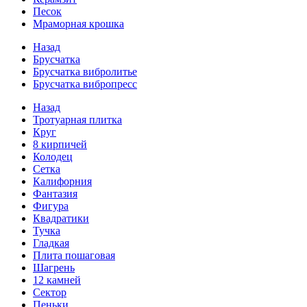
Песок
Мраморная крошка
Назад
Брусчатка
Брусчатка вибролитье
Брусчатка вибропресс
Назад
Тротуарная плитка
Круг
8 кирпичей
Колодец
Сетка
Калифорния
Фантазия
Фигура
Квадратики
Тучка
Гладкая
Плита пошаговая
Шагрень
12 камней
Сектор
Пеньки