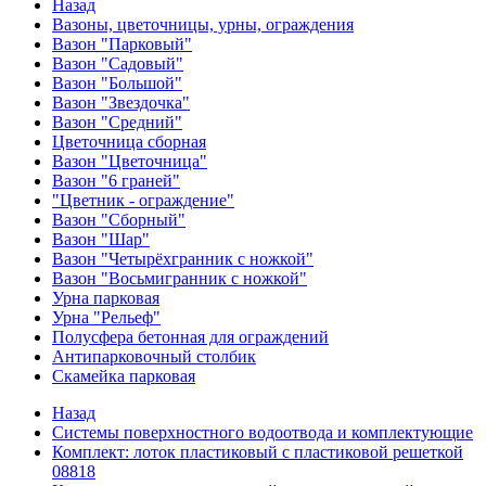
Назад
Вазоны, цветочницы, урны, ограждения
Вазон "Парковый"
Вазон "Садовый"
Вазон "Большой"
Вазон "Звездочка"
Вазон "Средний"
Цветочница сборная
Вазон "Цветочница"
Вазон "6 граней"
"Цветник - ограждение"
Вазон "Сборный"
Вазон "Шар"
Вазон "Четырёхгранник с ножкой"
Вазон "Восьмигранник с ножкой"
Урна парковая
Урна "Рельеф"
Полусфера бетонная для ограждений
Антипарковочный столбик
Скамейка парковая
Назад
Системы поверхностного водоотвода и комплектующие
Комплект: лоток пластиковый с пластиковой решеткой
08818