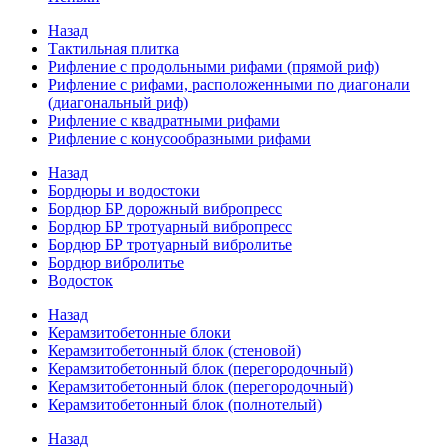
Назад
Тактильная плитка
Рифление с продольными рифами (прямой риф)
Рифление с рифами, расположенными по диагонали
(диагональный риф)
Рифление с квадратными рифами
Рифление с конусообразными рифами
Назад
Бордюры и водостоки
Бордюр БР дорожный вибропресс
Бордюр БР тротуарный вибропресс
Бордюр БР тротуарный вибролитье
Бордюр вибролитье
Водосток
Назад
Керамзитобетонные блоки
Керамзитобетонный блок (стеновой)
Керамзитобетонный блок (перегородочный)
Керамзитобетонный блок (перегородочный)
Керамзитобетонный блок (полнотелый)
Назад