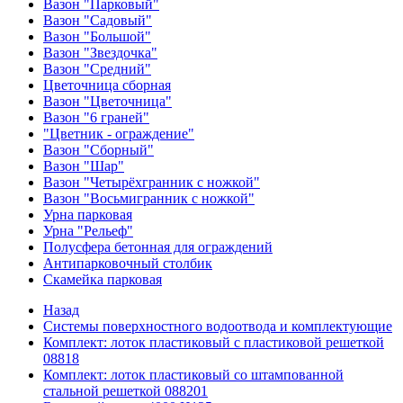
Вазон "Парковый"
Вазон "Садовый"
Вазон "Большой"
Вазон "Звездочка"
Вазон "Средний"
Цветочница сборная
Вазон "Цветочница"
Вазон "6 граней"
"Цветник - ограждение"
Вазон "Сборный"
Вазон "Шар"
Вазон "Четырёхгранник с ножкой"
Вазон "Восьмигранник с ножкой"
Урна парковая
Урна "Рельеф"
Полусфера бетонная для ограждений
Антипарковочный столбик
Скамейка парковая
Назад
Системы поверхностного водоотвода и комплектующие
Комплект: лоток пластиковый с пластиковой решеткой
08818
Комплект: лоток пластиковый со штампованной
стальной решеткой 088201