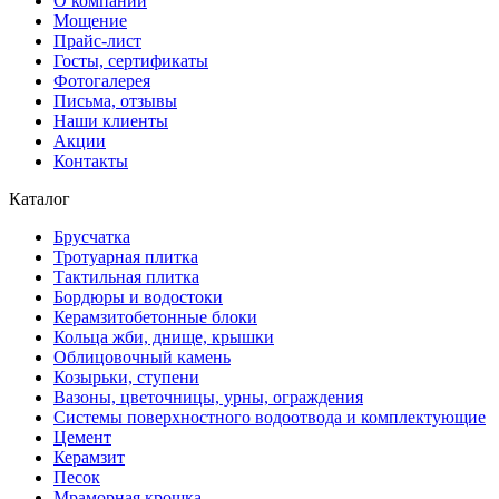
О компании
Мощение
Прайс-лист
Госты, сертификаты
Фотогалерея
Письма, отзывы
Наши клиенты
Акции
Контакты
Каталог
Брусчатка
Тротуарная плитка
Тактильная плитка
Бордюры и водостоки
Керамзитобетонные блоки
Кольца жби, днище, крышки
Облицовочный камень
Козырьки, ступени
Вазоны, цветочницы, урны, ограждения
Системы поверхностного водоотвода и комплектующие
Цемент
Керамзит
Песок
Мраморная крошка