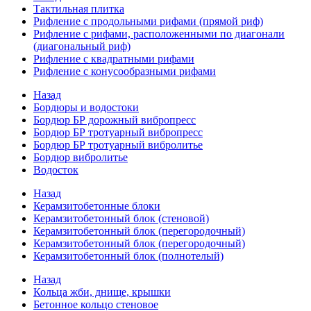
Тактильная плитка
Рифление с продольными рифами (прямой риф)
Рифление с рифами, расположенными по диагонали
(диагональный риф)
Рифление с квадратными рифами
Рифление с конусообразными рифами
Назад
Бордюры и водостоки
Бордюр БР дорожный вибропресс
Бордюр БР тротуарный вибропресс
Бордюр БР тротуарный вибролитье
Бордюр вибролитье
Водосток
Назад
Керамзитобетонные блоки
Керамзитобетонный блок (стеновой)
Керамзитобетонный блок (перегородочный)
Керамзитобетонный блок (перегородочный)
Керамзитобетонный блок (полнотелый)
Назад
Кольца жби, днище, крышки
Бетонное кольцо стеновое