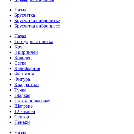
Назад
Брусчатка
Брусчатка вибролитье
Брусчатка вибропресс
Назад
Тротуарная плитка
Круг
8 кирпичей
Колодец
Сетка
Калифорния
Фантазия
Фигура
Квадратики
Тучка
Гладкая
Плита пошаговая
Шагрень
12 камней
Сектор
Пеньки
Назад