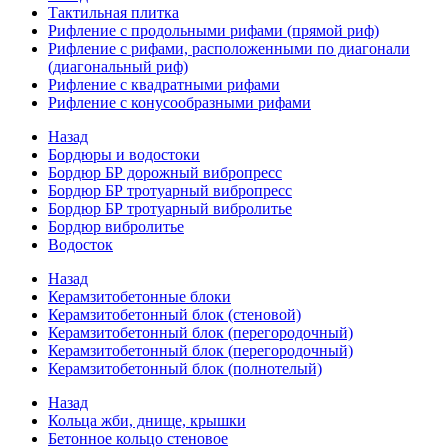
Тактильная плитка
Рифление с продольными рифами (прямой риф)
Рифление с рифами, расположенными по диагонали
(диагональный риф)
Рифление с квадратными рифами
Рифление с конусообразными рифами
Назад
Бордюры и водостоки
Бордюр БР дорожный вибропресс
Бордюр БР тротуарный вибропресс
Бордюр БР тротуарный вибролитье
Бордюр вибролитье
Водосток
Назад
Керамзитобетонные блоки
Керамзитобетонный блок (стеновой)
Керамзитобетонный блок (перегородочный)
Керамзитобетонный блок (перегородочный)
Керамзитобетонный блок (полнотелый)
Назад
Кольца жби, днище, крышки
Бетонное кольцо стеновое