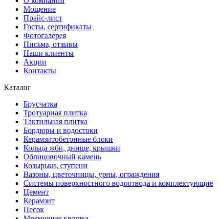
О компании
Мощение
Прайс-лист
Госты, сертификаты
Фотогалерея
Письма, отзывы
Наши клиенты
Акции
Контакты
Каталог
Брусчатка
Тротуарная плитка
Тактильная плитка
Бордюры и водостоки
Керамзитобетонные блоки
Кольца жби, днище, крышки
Облицовочный камень
Козырьки, ступени
Вазоны, цветочницы, урны, ограждения
Системы поверхностного водоотвода и комплектующие
Цемент
Керамзит
Песок
Мраморная крошка