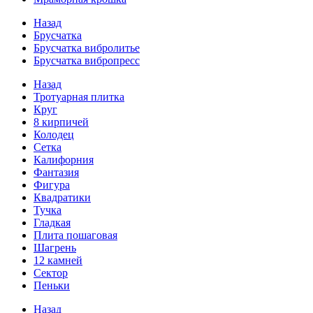
Назад
Брусчатка
Брусчатка вибролитье
Брусчатка вибропресс
Назад
Тротуарная плитка
Круг
8 кирпичей
Колодец
Сетка
Калифорния
Фантазия
Фигура
Квадратики
Тучка
Гладкая
Плита пошаговая
Шагрень
12 камней
Сектор
Пеньки
Назад