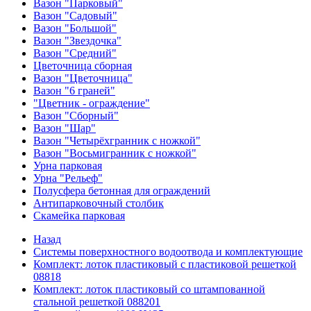
Вазон "Парковый"
Вазон "Садовый"
Вазон "Большой"
Вазон "Звездочка"
Вазон "Средний"
Цветочница сборная
Вазон "Цветочница"
Вазон "6 граней"
"Цветник - ограждение"
Вазон "Сборный"
Вазон "Шар"
Вазон "Четырёхгранник с ножкой"
Вазон "Восьмигранник с ножкой"
Урна парковая
Урна "Рельеф"
Полусфера бетонная для ограждений
Антипарковочный столбик
Скамейка парковая
Назад
Системы поверхностного водоотвода и комплектующие
Комплект: лоток пластиковый с пластиковой решеткой
08818
Комплект: лоток пластиковый со штампованной
стальной решеткой 088201