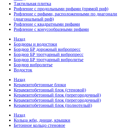
Тактильная плитка
Рифление с продольными рифами (прямой риф)
Рифление с рифами, расположенными по диагонали
(диагональный риф)
Рифление с квадратными рифами
Рифление с конусообразными рифами
Назад
Бордюры и водостоки
Бордюр БР дорожный вибропресс
Бордюр БР тротуарный вибропресс
Бордюр БР тротуарный вибролитье
Бордюр вибролитье
Водосток
Назад
Керамзитобетонные блоки
Керамзитобетонный блок (стеновой)
Керамзитобетонный блок (перегородочный)
Керамзитобетонный блок (перегородочный)
Керамзитобетонный блок (полнотелый)
Назад
Кольца жби, днище, крышки
Бетонное кольцо стеновое