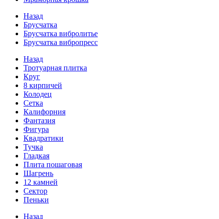
Назад
Брусчатка
Брусчатка вибролитье
Брусчатка вибропресс
Назад
Тротуарная плитка
Круг
8 кирпичей
Колодец
Сетка
Калифорния
Фантазия
Фигура
Квадратики
Тучка
Гладкая
Плита пошаговая
Шагрень
12 камней
Сектор
Пеньки
Назад