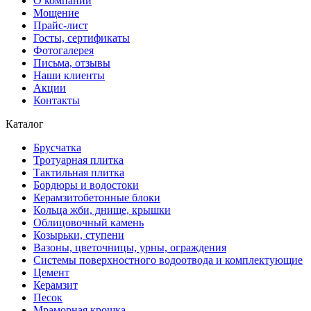
О компании
Мощение
Прайс-лист
Госты, сертификаты
Фотогалерея
Письма, отзывы
Наши клиенты
Акции
Контакты
Каталог
Брусчатка
Тротуарная плитка
Тактильная плитка
Бордюры и водостоки
Керамзитобетонные блоки
Кольца жби, днище, крышки
Облицовочный камень
Козырьки, ступени
Вазоны, цветочницы, урны, ограждения
Системы поверхностного водоотвода и комплектующие
Цемент
Керамзит
Песок
Мраморная крошка