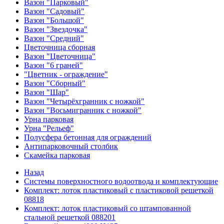
Вазон "Парковый"
Вазон "Садовый"
Вазон "Большой"
Вазон "Звездочка"
Вазон "Средний"
Цветочница сборная
Вазон "Цветочница"
Вазон "6 граней"
"Цветник - ограждение"
Вазон "Сборный"
Вазон "Шар"
Вазон "Четырёхгранник с ножкой"
Вазон "Восьмигранник с ножкой"
Урна парковая
Урна "Рельеф"
Полусфера бетонная для ограждений
Антипарковочный столбик
Скамейка парковая
Назад
Системы поверхностного водоотвода и комплектующие
Комплект: лоток пластиковый с пластиковой решеткой
08818
Комплект: лоток пластиковый со штампованной
стальной решеткой 088201