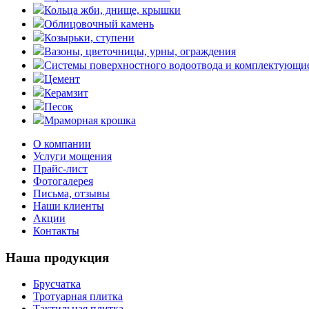
Кольца жби, днище, крышки
Облицовочный камень
Козырьки, ступени
Вазоны, цветочницы, урны, ограждения
Системы поверхностного водоотвода и комплектующи
Цемент
Керамзит
Песок
Мраморная крошка
О компании
Услуги мощения
Прайс-лист
Фотогалерея
Письма, отзывы
Наши клиенты
Акции
Контакты
Наша продукция
Брусчатка
Тротуарная плитка
Тактильная плитка