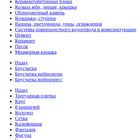
Керамзитобетонные блоки
Кольца жби, днище, крышки
Облицовочный камень
Козырьки, ступени
Вазоны, цветочницы, урны, ограждения
Системы поверхностного водоотвода и комплектующие
Цемент
Керамзит
Песок
Мраморная крошка
Назад
Брусчатка
Брусчатка вибролитье
Брусчатка вибропресс
Назад
Тротуарная плитка
Круг
8 кирпичей
Колодец
Сетка
Калифорния
Фантазия
Фигура