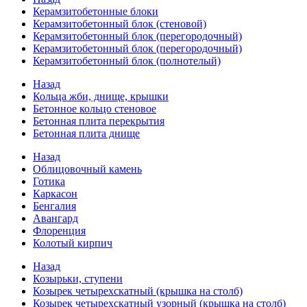
Керамзитобетонные блоки
Керамзитобетонный блок (стеновой)
Керамзитобетонный блок (перегородочный)
Керамзитобетонный блок (перегородочный)
Керамзитобетонный блок (полнотелый)
Назад
Кольца жби, днище, крышки
Бетонное кольцо стеновое
Бетонная плита перекрытия
Бетонная плита днище
Назад
Облицовочный камень
Готика
Каркасон
Бенгалия
Авангард
Флоренция
Колотый кирпич
Назад
Козырьки, ступени
Козырек четырехскатный (крышка на столб)
Козырек четырехскатный узорный (крышка на столб)