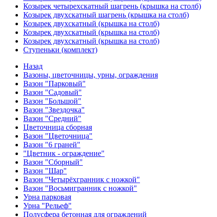
Козырек четырехскатный шагрень (крышка на столб)
Козырек двухскатный шагрень (крышка на столб)
Козырек двухскатный (крышка на столб)
Козырек двухскатный (крышка на столб)
Козырек двухскатный (крышка на столб)
Ступеньки (комплект)
Назад
Вазоны, цветочницы, урны, ограждения
Вазон "Парковый"
Вазон "Садовый"
Вазон "Большой"
Вазон "Звездочка"
Вазон "Средний"
Цветочница сборная
Вазон "Цветочница"
Вазон "6 граней"
"Цветник - ограждение"
Вазон "Сборный"
Вазон "Шар"
Вазон "Четырёхгранник с ножкой"
Вазон "Восьмигранник с ножкой"
Урна парковая
Урна "Рельеф"
Полусфера бетонная для ограждений