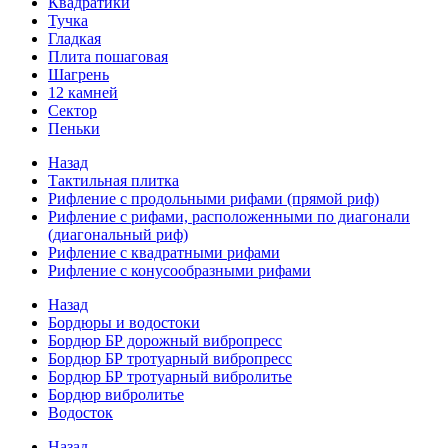
Квадратики
Тучка
Гладкая
Плита пошаговая
Шагрень
12 камней
Сектор
Пеньки
Назад
Тактильная плитка
Рифление с продольными рифами (прямой риф)
Рифление с рифами, расположенными по диагонали
(диагональный риф)
Рифление с квадратными рифами
Рифление с конусообразными рифами
Назад
Бордюры и водостоки
Бордюр БР дорожный вибропресс
Бордюр БР тротуарный вибропресс
Бордюр БР тротуарный вибролитье
Бордюр вибролитье
Водосток
Назад