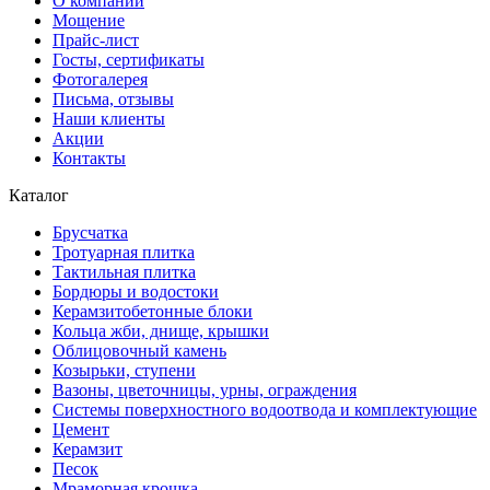
О компании
Мощение
Прайс-лист
Госты, сертификаты
Фотогалерея
Письма, отзывы
Наши клиенты
Акции
Контакты
Каталог
Брусчатка
Тротуарная плитка
Тактильная плитка
Бордюры и водостоки
Керамзитобетонные блоки
Кольца жби, днище, крышки
Облицовочный камень
Козырьки, ступени
Вазоны, цветочницы, урны, ограждения
Системы поверхностного водоотвода и комплектующие
Цемент
Керамзит
Песок
Мраморная крошка