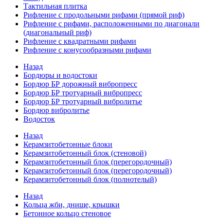
Тактильная плитка
Рифление с продольными рифами (прямой риф)
Рифление с рифами, расположенными по диагонали
(диагональный риф)
Рифление с квадратными рифами
Рифление с конусообразными рифами
Назад
Бордюры и водостоки
Бордюр БР дорожный вибропресс
Бордюр БР тротуарный вибропресс
Бордюр БР тротуарный вибролитье
Бордюр вибролитье
Водосток
Назад
Керамзитобетонные блоки
Керамзитобетонный блок (стеновой)
Керамзитобетонный блок (перегородочный)
Керамзитобетонный блок (перегородочный)
Керамзитобетонный блок (полнотелый)
Назад
Кольца жби, днище, крышки
Бетонное кольцо стеновое