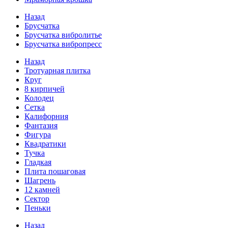
Назад
Брусчатка
Брусчатка вибролитье
Брусчатка вибропресс
Назад
Тротуарная плитка
Круг
8 кирпичей
Колодец
Сетка
Калифорния
Фантазия
Фигура
Квадратики
Тучка
Гладкая
Плита пошаговая
Шагрень
12 камней
Сектор
Пеньки
Назад