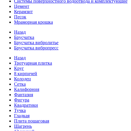
Системы поверхностного водоотвода и комплектующие
Цемент
Керамзит
Песок
Мраморная крошка
Назад
Брусчатка
Брусчатка вибролитье
Брусчатка вибропресс
Назад
Тротуарная плитка
Круг
8 кирпичей
Колодец
Сетка
Калифорния
Фантазия
Фигура
Квадратики
Тучка
Гладкая
Плита пошаговая
Шагрень