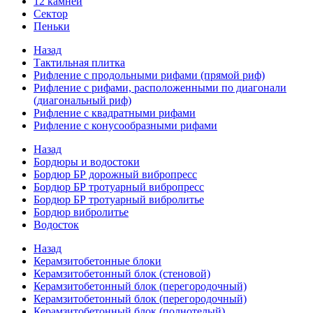
12 камней
Сектор
Пеньки
Назад
Тактильная плитка
Рифление с продольными рифами (прямой риф)
Рифление с рифами, расположенными по диагонали
(диагональный риф)
Рифление с квадратными рифами
Рифление с конусообразными рифами
Назад
Бордюры и водостоки
Бордюр БР дорожный вибропресс
Бордюр БР тротуарный вибропресс
Бордюр БР тротуарный вибролитье
Бордюр вибролитье
Водосток
Назад
Керамзитобетонные блоки
Керамзитобетонный блок (стеновой)
Керамзитобетонный блок (перегородочный)
Керамзитобетонный блок (перегородочный)
Керамзитобетонный блок (полнотелый)