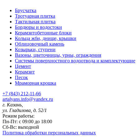
Брусчатка
Тротуарная плитка
Тактильная плитка
Бордюры и водостоки
Керамзитобетонные блоки
Кольца жби, днище, крышки
Облицовочный камень
Козырьки, ступени
Вазоны, цветочницы, урны, ограждения
Системы поверхностного водоотвода и комплектующие
Цемент
Керамзит
Песок
Мраморная крошка
+7 (843) 212-11-66
artalyans.info@yandex.ru
г. Казань,
ул. Гладилова, д. 52/1
Режим работы:
Пн-Пт: с 09:00 до 18:00
Сб-Вс: выходной
Политика обработки персональных данных