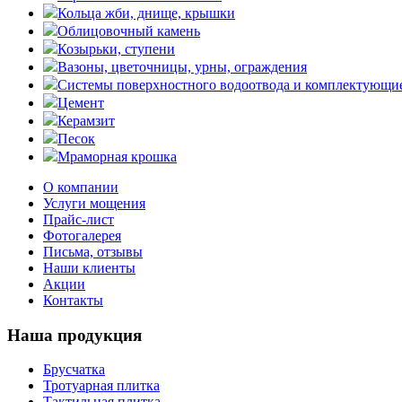
Кольца жби, днище, крышки
Облицовочный камень
Козырьки, ступени
Вазоны, цветочницы, урны, ограждения
Системы поверхностного водоотвода и комплектующи
Цемент
Керамзит
Песок
Мраморная крошка
О компании
Услуги мощения
Прайс-лист
Фотогалерея
Письма, отзывы
Наши клиенты
Акции
Контакты
Наша продукция
Брусчатка
Тротуарная плитка
Тактильная плитка