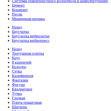
Системы поверхностного водоотвода и комплектующие
Цемент
Керамзит
Песок
Мраморная крошка
Назад
Брусчатка
Брусчатка вибролитье
Брусчатка вибропресс
Назад
Тротуарная плитка
Круг
8 кирпичей
Колодец
Сетка
Калифорния
Фантазия
Фигура
Квадратики
Тучка
Гладкая
Плита пошаговая
Шагрень