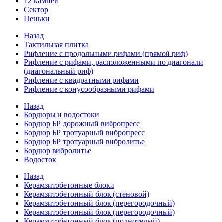
12 камней
Сектор
Пеньки
Назад
Тактильная плитка
Рифление с продольными рифами (прямой риф)
Рифление с рифами, расположенными по диагонали
(диагональный риф)
Рифление с квадратными рифами
Рифление с конусообразными рифами
Назад
Бордюры и водостоки
Бордюр БР дорожный вибропресс
Бордюр БР тротуарный вибропресс
Бордюр БР тротуарный вибролитье
Бордюр вибролитье
Водосток
Назад
Керамзитобетонные блоки
Керамзитобетонный блок (стеновой)
Керамзитобетонный блок (перегородочный)
Керамзитобетонный блок (перегородочный)
Керамзитобетонный блок (полнотелый)