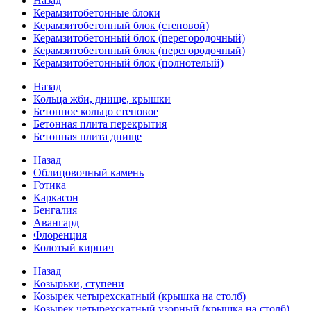
Назад
Керамзитобетонные блоки
Керамзитобетонный блок (стеновой)
Керамзитобетонный блок (перегородочный)
Керамзитобетонный блок (перегородочный)
Керамзитобетонный блок (полнотелый)
Назад
Кольца жби, днище, крышки
Бетонное кольцо стеновое
Бетонная плита перекрытия
Бетонная плита днище
Назад
Облицовочный камень
Готика
Каркасон
Бенгалия
Авангард
Флоренция
Колотый кирпич
Назад
Козырьки, ступени
Козырек четырехскатный (крышка на столб)
Козырек четырехскатный узорный (крышка на столб)