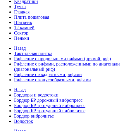
Квадратики
Тучка
Гладкая
Плита пошаговая
Шагрень
12 камней
Сектор
Пеньки
Назад
Тактильная плитка
Рифление с продольными рифами (прямой риф)
Рифление с рифами, расположенными по диагонали
(диагональный риф)
Рифление с квадратными рифами
Рифление с конусообразными рифами
Назад
Бордюры и водостоки
Бордюр БР дорожный вибропресс
Бордюр БР тротуарный вибропресс
Бордюр БР тротуарный вибролитье
Бордюр вибролитье
Водосток