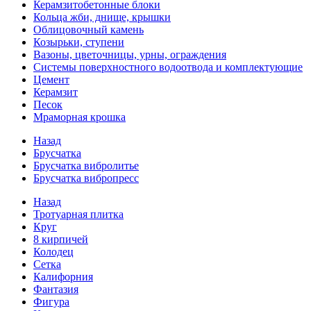
Керамзитобетонные блоки
Кольца жби, днище, крышки
Облицовочный камень
Козырьки, ступени
Вазоны, цветочницы, урны, ограждения
Системы поверхностного водоотвода и комплектующие
Цемент
Керамзит
Песок
Мраморная крошка
Назад
Брусчатка
Брусчатка вибролитье
Брусчатка вибропресс
Назад
Тротуарная плитка
Круг
8 кирпичей
Колодец
Сетка
Калифорния
Фантазия
Фигура