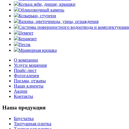
Кольца жби, днище, крышки
Облицовочный камень
Козырьки, ступени
Вазоны, цветочницы, урны, ограждения
Системы поверхностного водоотвода и комплектующи
Цемент
Керамзит
Песок
Мраморная крошка
О компании
Услуги мощения
Прайс-лист
Фотогалерея
Письма, отзывы
Наши клиенты
Акции
Контакты
Наша продукция
Брусчатка
Тротуарная плитка
Тактильная плитка